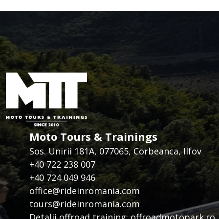
Moto Tours & Trainings
Sos. Unirii 181A, 077065, Corbeanca, Ilfov
+40 722 238 007
+40 724 049 946
office@rideinromania.com
tours@rideinromania.com
Detalii offroad training:
offroadmotopark.ro