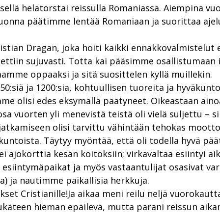
sellä helatorstai reissulla Romaniassa. Aiempina v
uonna päätimme lentää Romaniaan ja suorittaa ajelut
tian Dragan, joka hoiti kaikki ennakkovalmistelut er
tettiin sujuvasti. Totta kai pääsimme osallistumaan 
aamme oppaaksi ja sitä suosittelen kyllä muillekin.
:siä ja 1200:sia, kohtuullisen tuoreita ja hyväkuntoi
emme olisi edes eksymällä päätyneet. Oikeastaan ain
 osa vuorten yli menevistä teistä oli vielä suljettu
 jatkamiseen olisi tarvittu vähintään tehokas mootto
kuntoista. Täytyy myöntää, että oli todella hyvä pä
jokorttia kesän koitoksiin; virkavaltaa esiintyi aika
iintymäpaikat ja myös vastaantulijat osasivat varo
) ja nautimme paikallisia herkkuja.
kset Cristianille!Ja aikaa meni reilu neljä vuorokautta
käteen hieman epäilevä, mutta parani reissun aika