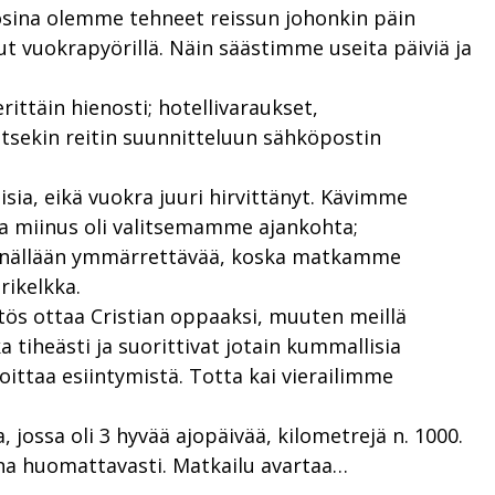
uosina olemme tehneet reissun johonkin päin
 vuokrapyörillä. Näin säästimme useita päiviä ja
ittäin hienosti; hotellivaraukset,
itsekin reitin suunnitteluun sähköpostin
sia, eikä vuokra juuri hirvittänyt. Kävimme
oa miinus oli valitsemamme ajankohta;
 – sinällään ymmärrettävää, koska matkamme
rikelkka.
ätös ottaa Cristian oppaaksi, muuten meillä
 tiheästi ja suorittivat jotain kummallisia
ittaa esiintymistä. Totta kai vierailimme
, jossa oli 3 hyvää ajopäivää, kilometrejä n. 1000.
na huomattavasti. Matkailu avartaa…