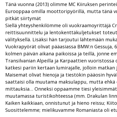
Tänä vuonna (2013) olimme MC Kiiruksen perintei
Eurooppaa omilla moottoripyörillä, mutta tänä v
pitkät siirtymät
Siellä yhteyshenkilömme oli vuokraamoyrittäjä Cris
reittisuunnittelu ja lentokenttäkuljetukset toteu
välityksellä. Lisäksi hän tarjoutui lähtemään muk
Vuokrapyörät olivat pääasiassa BMW:n Gessuja, 650
kolmen päivän aikana paikoissa ja teillä, jonne 
Transilvanian Alpeilla ja Karpaattien vuoristossa
katkesi pariin kertaan lumirajalle, jolloin matkan
Maisemat olivat hienoja ja tiestökin pääosin hyvä
saattaisi olla muutama maksulappu, mutta ehkä ei a
mittauksia… Onneksi oppaamme tiesi yleisimmät es
muutamassa turistikohteessa (mm. Drakulan linna
Kaiken kaikkiaan, onnistunut ja hieno reissu; Kiito
Suosittelemme; mielikuvamme Romaniasta oli etu